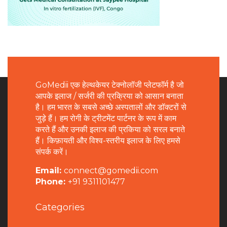
GoMedii एक हेल्थकेयर टेक्नोलॉजी प्लेटफॉर्म है जो
आपके इलाज / सर्जरी की प्रक्रिया को आसान बनाता
है। हम भारत के सबसे अच्छे अस्पतालों और डॉक्टरों से
जुड़े हैं। हम रोगी के ट्रीटमेंट पार्टनर के रूप में काम
करते हैं और उनकी इलाज की प्रकिया को सरल बनाते
हैं। किफ़ायती और विश्व-स्तरीय इलाज के लिए हमसे
संपर्क करें।
Email:
connect@gomedii.com
Phone:
+91 9311101477
Categories