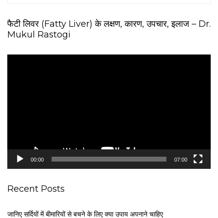
फैटी लिवर (Fatty Liver) के लक्षण, कारण, उपचार, इलाज – Dr.
Mukul Rastogi
V
i
d
e
o
P
l
a
y
e
00:00
07:00
r
Recent Posts
जानिए सर्दियों में बीमारियों से बचने के लिए क्या उपाय अपनाने चाहिए