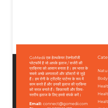
Cate
GoMedii एक हेल्थकेयर टेक्नोलॉजी
प्लेटफॉर्म है जो आपके इलाज / सर्जरी की
प्रक्रिया को आसान बनाता है। हम भारत के
Natur
सबसे अच्छे अस्पतालों और डॉक्टरों से जुड़े
B
ody 
हैं। हम रोगी के ट्रीटमेंट पार्टनर के रूप में
काम करते हैं और उनकी इलाज की प्रकिया
Healt
को सरल बनाते हैं। किफ़ायती और विश्व-
Healt
स्तरीय इलाज के लिए हमसे संपर्क करें।
Healt
Email:
connect@gomedii.com