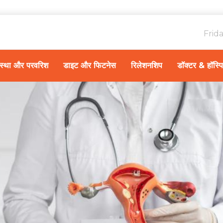
Frid
ावस्था और परवरिश
डाइट और फिटनेस
रिलेशनशिप
डॉक्टर & हॉस्प