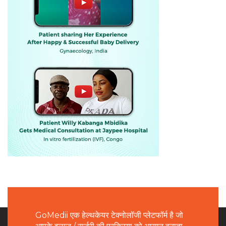
GoMedii एक हेल्थकेयर टेक्नोलॉजी प्लेटफॉर्म है जो