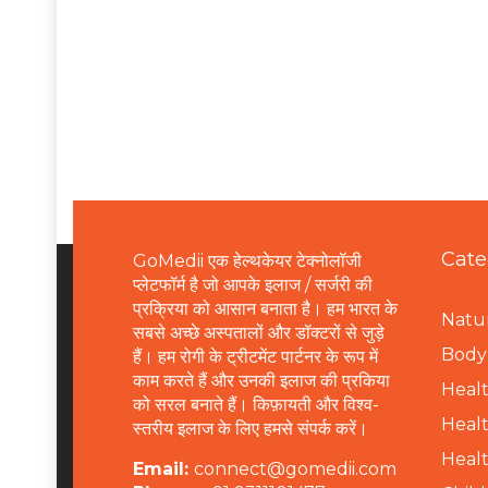
Cate
GoMedii एक हेल्थकेयर टेक्नोलॉजी
प्लेटफॉर्म है जो आपके इलाज / सर्जरी की
प्रक्रिया को आसान बनाता है। हम भारत के
Natur
सबसे अच्छे अस्पतालों और डॉक्टरों से जुड़े
B
ody 
हैं। हम रोगी के ट्रीटमेंट पार्टनर के रूप में
काम करते हैं और उनकी इलाज की प्रकिया
Healt
को सरल बनाते हैं। किफ़ायती और विश्व-
Healt
स्तरीय इलाज के लिए हमसे संपर्क करें।
Healt
Email:
connect@gomedii.com