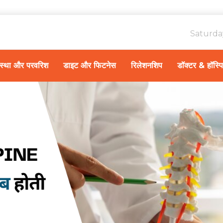
Saturda
ावस्था और परवरिश
डाइट और फिटनेस
रिलेशनशिप
डॉक्टर & हॉस्प