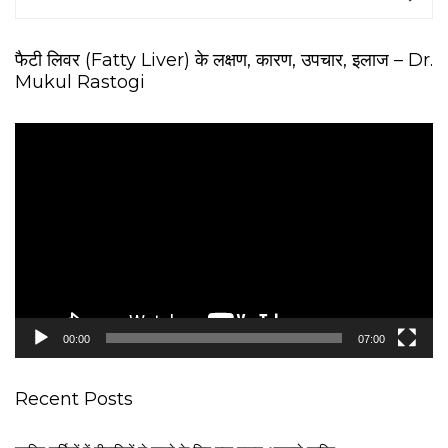
फैटी लिवर (Fatty Liver) के लक्षण, कारण, उपचार, इलाज – Dr.
Mukul Rastogi
V
i
d
e
o
P
l
a
y
e
00:00
07:00
r
Recent Posts