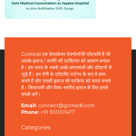
GoMedii एक हेल्थकेयर टेक्नोलॉजी प्लेटफॉर्म है जो
आपके इलाज / सर्जरी की प्रक्रिया को आसान बनाता
है। हम भारत के सबसे अच्छे अस्पतालों और डॉक्टरों से
जुड़े हैं। हम रोगी के ट्रीटमेंट पार्टनर के रूप में काम
करते हैं और उनकी इलाज की प्रकिया को सरल बनाते
हैं। किफ़ायती और विश्व-स्तरीय इलाज के लिए हमसे
संपर्क करें।
Email:
connect@gomedii.com
Phone:
+91 9311101477
Categories