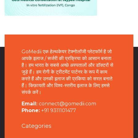
GoMedii एक हेल्थकेयर टेक्नोलॉजी प्लेटफॉर्म है जो
आपके इलाज / सर्जरी की प्रक्रिया को आसान बनाता
है। हम भारत के सबसे अच्छे अस्पतालों और डॉक्टरों से
जुड़े हैं। हम रोगी के ट्रीटमेंट पार्टनर के रूप में काम
करते हैं और उनकी इलाज की प्रकिया को सरल बनाते
हैं। किफ़ायती और विश्व-स्तरीय इलाज के लिए हमसे
संपर्क करें।
Email:
connect@gomedii.com
Phone:
+91 9311101477
Categories