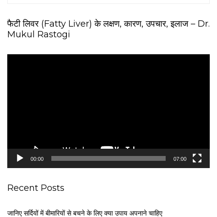
फैटी लिवर (Fatty Liver) के लक्षण, कारण, उपचार, इलाज – Dr.
Mukul Rastogi
V
i
d
e
o
P
l
a
y
e
00:00
07:00
r
Recent Posts
जानिए सर्दियों में बीमारियों से बचने के लिए क्या उपाय अपनाने चाहिए