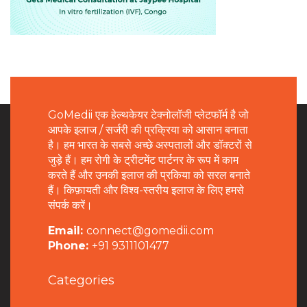
GoMedii एक हेल्थकेयर टेक्नोलॉजी प्लेटफॉर्म है जो
आपके इलाज / सर्जरी की प्रक्रिया को आसान बनाता
है। हम भारत के सबसे अच्छे अस्पतालों और डॉक्टरों से
जुड़े हैं। हम रोगी के ट्रीटमेंट पार्टनर के रूप में काम
करते हैं और उनकी इलाज की प्रकिया को सरल बनाते
हैं। किफ़ायती और विश्व-स्तरीय इलाज के लिए हमसे
संपर्क करें।
Email:
connect@gomedii.com
Phone:
+91 9311101477
Categories