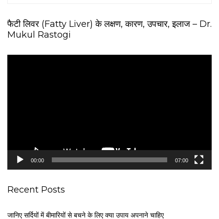
फैटी लिवर (Fatty Liver) के लक्षण, कारण, उपचार, इलाज – Dr.
Mukul Rastogi
V
i
d
e
o
P
l
a
y
e
00:00
07:00
r
Recent Posts
जानिए सर्दियों में बीमारियों से बचने के लिए क्या उपाय अपनाने चाहिए