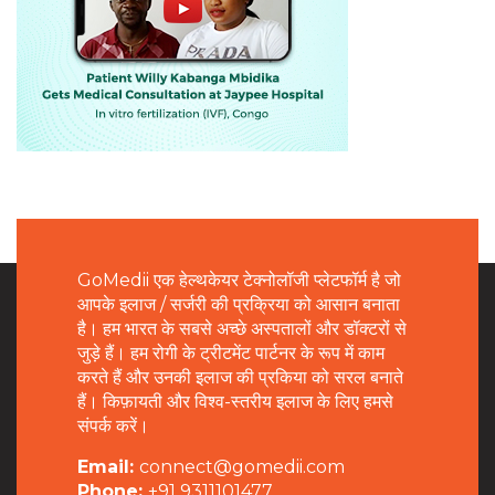
GoMedii एक हेल्थकेयर टेक्नोलॉजी प्लेटफॉर्म है जो
आपके इलाज / सर्जरी की प्रक्रिया को आसान बनाता
है। हम भारत के सबसे अच्छे अस्पतालों और डॉक्टरों से
जुड़े हैं। हम रोगी के ट्रीटमेंट पार्टनर के रूप में काम
करते हैं और उनकी इलाज की प्रकिया को सरल बनाते
हैं। किफ़ायती और विश्व-स्तरीय इलाज के लिए हमसे
संपर्क करें।
Email:
connect@gomedii.com
Phone:
+91 9311101477