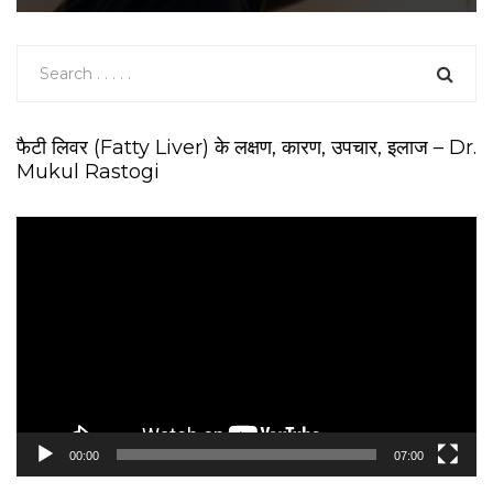
फैटी लिवर (Fatty Liver) के लक्षण, कारण, उपचार, इलाज – Dr.
Mukul Rastogi
V
i
d
e
o
P
l
a
y
e
00:00
07:00
r