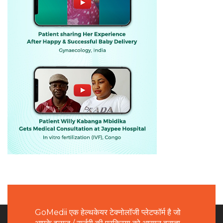
GoMedii एक हेल्थकेयर टेक्नोलॉजी प्लेटफॉर्म है जो