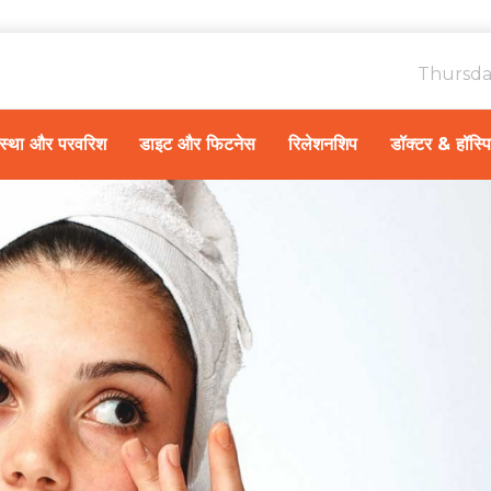
Thursda
ावस्था और परवरिश
डाइट और फिटनेस
रिलेशनशिप
डॉक्टर & हॉस्प