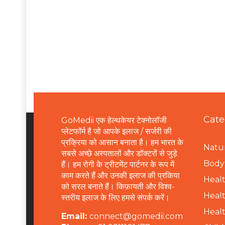
Cate
GoMedii एक हेल्थकेयर टेक्नोलॉजी
प्लेटफॉर्म है जो आपके इलाज / सर्जरी की
प्रक्रिया को आसान बनाता है। हम भारत के
Natur
सबसे अच्छे अस्पतालों और डॉक्टरों से जुड़े
B
ody 
हैं। हम रोगी के ट्रीटमेंट पार्टनर के रूप में
काम करते हैं और उनकी इलाज की प्रकिया
Healt
को सरल बनाते हैं। किफ़ायती और विश्व-
Healt
स्तरीय इलाज के लिए हमसे संपर्क करें।
Healt
Email:
connect@gomedii.com