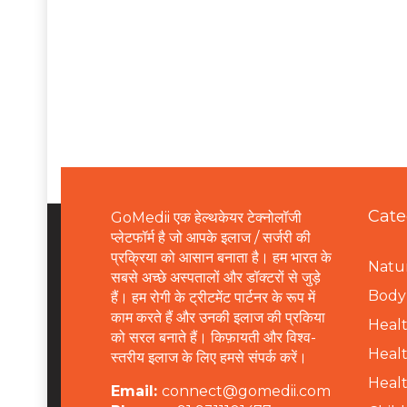
Cate
GoMedii एक हेल्थकेयर टेक्नोलॉजी
प्लेटफॉर्म है जो आपके इलाज / सर्जरी की
प्रक्रिया को आसान बनाता है। हम भारत के
Natur
सबसे अच्छे अस्पतालों और डॉक्टरों से जुड़े
B
ody 
हैं। हम रोगी के ट्रीटमेंट पार्टनर के रूप में
काम करते हैं और उनकी इलाज की प्रकिया
Healt
को सरल बनाते हैं। किफ़ायती और विश्व-
Healt
स्तरीय इलाज के लिए हमसे संपर्क करें।
Healt
Email:
connect@gomedii.com