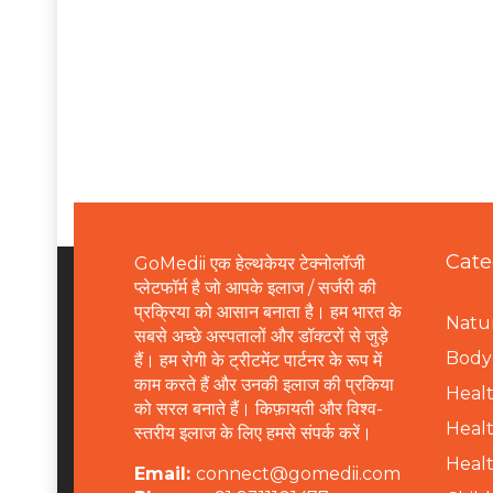
Cate
GoMedii एक हेल्थकेयर टेक्नोलॉजी
प्लेटफॉर्म है जो आपके इलाज / सर्जरी की
प्रक्रिया को आसान बनाता है। हम भारत के
Natur
सबसे अच्छे अस्पतालों और डॉक्टरों से जुड़े
B
ody 
हैं। हम रोगी के ट्रीटमेंट पार्टनर के रूप में
काम करते हैं और उनकी इलाज की प्रकिया
Healt
को सरल बनाते हैं। किफ़ायती और विश्व-
Healt
स्तरीय इलाज के लिए हमसे संपर्क करें।
Healt
Email:
connect@gomedii.com