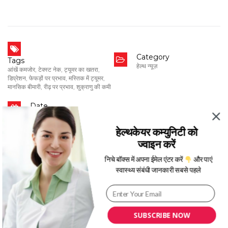
Category
Tags
हेल्थ न्यूज़
आंखें कमजोर
,
टेक्स्ट नेक
,
ट्यूमर का खतरा
,
डिप्रेशन
,
फेफड़ों पर प्रभाव
,
मस्तिक में ट्यूमर
,
मानसिक बीमारी
,
रीढ़ पर प्रभाव
,
शुक्राणु की कमी
Date
Jun 21, 2020
हेल्थकेयर कम्युनिटी को
ज्वाइन करें
निचे बॉक्स में अपना ईमेल एंटर करें
और पाएं
Written By
Praveen Kumar
स्वास्थ्य संबंधी जानकारी सबसे पहले
हेलो दोस्तों, मेरा नाम प्रवीण कुमार है. में इस ब्लॉग में रेगुलर
नई नई हेल्थ आर्टिकल्स लिखता हूँ.आपको हमारी लेख पसंद
आती है तो इसे सोशल मीडिया में शेयर करें। अगर आपको
SUBSCRIBE NOW
कोई सहायता चाहिए तो कमेंट कीजिए।