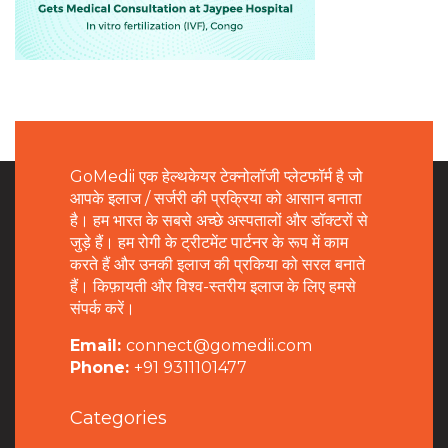
GoMedii एक हेल्थकेयर टेक्नोलॉजी प्लेटफॉर्म है जो
आपके इलाज / सर्जरी की प्रक्रिया को आसान बनाता
है। हम भारत के सबसे अच्छे अस्पतालों और डॉक्टरों से
जुड़े हैं। हम रोगी के ट्रीटमेंट पार्टनर के रूप में काम
करते हैं और उनकी इलाज की प्रकिया को सरल बनाते
हैं। किफ़ायती और विश्व-स्तरीय इलाज के लिए हमसे
संपर्क करें।
Email:
connect@gomedii.com
Phone:
+91 9311101477
Categories