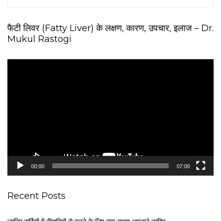
फैटी लिवर (Fatty Liver) के लक्षण, कारण, उपचार, इलाज – Dr.
Mukul Rastogi
V
i
d
e
o
P
l
a
y
e
00:00
07:00
r
Recent Posts