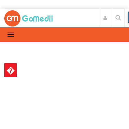
�
हेल्थ न्यूज़
Home
हेल्थ न्यूज़
/
डब्‍लूएचओ (WHO) ने माना मानसिक बीमारी है सेक्स की
लत, जानिए इसके लक्षण