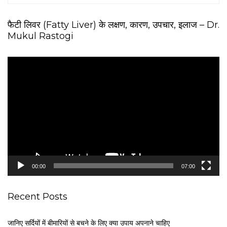
फैटी लिवर (Fatty Liver) के लक्षण, कारण, उपचार, इलाज – Dr.
Mukul Rastogi
V
i
d
e
o
P
l
a
y
e
00:00
07:00
r
Recent Posts
जानिए सर्दियों में बीमारियों से बचने के लिए क्या उपाय अपनाने चाहिए