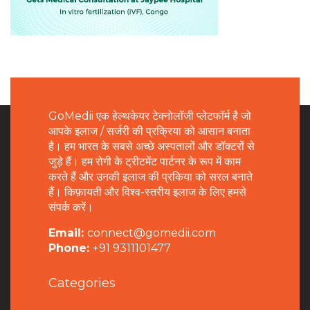
GoMedii एक हेल्थकेयर टेक्नोलॉजी प्लेटफॉर्म है जो
आपके इलाज / सर्जरी की प्रक्रिया को आसान बनाता
है। हम भारत के सबसे अच्छे अस्पतालों और डॉक्टरों से
जुड़े हैं। हम रोगी के ट्रीटमेंट पार्टनर के रूप में काम
करते हैं और उनकी इलाज की प्रकिया को सरल बनाते
हैं। किफ़ायती और विश्व-स्तरीय इलाज के लिए हमसे
संपर्क करें।
Email:
connect@gomedii.com
Phone:
+91 9311101477
Categories