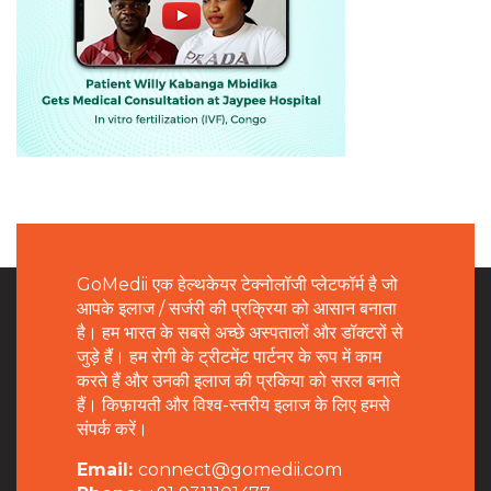
GoMedii एक हेल्थकेयर टेक्नोलॉजी प्लेटफॉर्म है जो
आपके इलाज / सर्जरी की प्रक्रिया को आसान बनाता
है। हम भारत के सबसे अच्छे अस्पतालों और डॉक्टरों से
जुड़े हैं। हम रोगी के ट्रीटमेंट पार्टनर के रूप में काम
करते हैं और उनकी इलाज की प्रकिया को सरल बनाते
हैं। किफ़ायती और विश्व-स्तरीय इलाज के लिए हमसे
संपर्क करें।
Email:
connect@gomedii.com