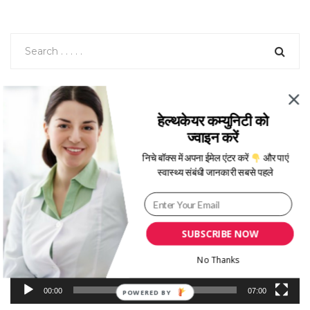
फैटी लिवर (Fatty Liver) के लक्षण, कारण, उपचार, इलाज – Dr.
Mukul Rastogi
हेल्थकेयर कम्युनिटी को
ज्वाइन करें
V
निचे बॉक्स में अपना ईमेल एंटर करें
और पाएं
i
स्वास्थ्य संबंधी जानकारी सबसे पहले
d
e
o
P
SUBSCRIBE NOW
l
a
No Thanks
y
e
00:00
07:00
POWERED
r
BY