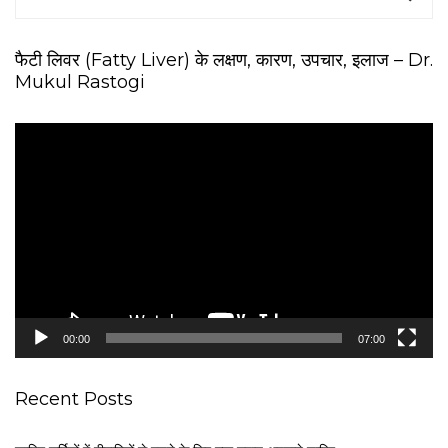
फैटी लिवर (Fatty Liver) के लक्षण, कारण, उपचार, इलाज – Dr.
Mukul Rastogi
V
i
d
e
o
P
l
a
y
e
00:00
07:00
r
Recent Posts