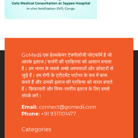
GoMedii एक हेल्थकेयर टेक्नोलॉजी प्लेटफॉर्म है जो
आपके इलाज / सर्जरी की प्रक्रिया को आसान बनाता
है। हम भारत के सबसे अच्छे अस्पतालों और डॉक्टरों से
जुड़े हैं। हम रोगी के ट्रीटमेंट पार्टनर के रूप में काम
करते हैं और उनकी इलाज की प्रकिया को सरल बनाते
हैं। किफ़ायती और विश्व-स्तरीय इलाज के लिए हमसे
संपर्क करें।
Email:
connect@gomedii.com
Phone:
+91 9311101477
Categories