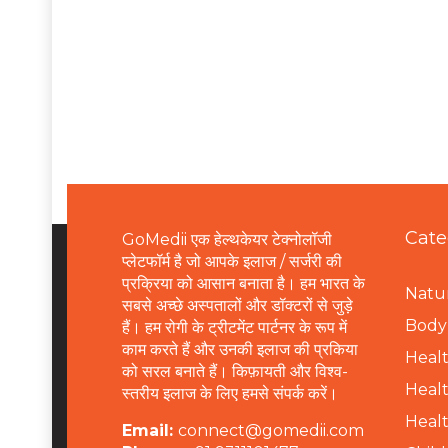
Cate
GoMedii एक हेल्थकेयर टेक्नोलॉजी
प्लेटफॉर्म है जो आपके इलाज / सर्जरी की
प्रक्रिया को आसान बनाता है। हम भारत के
Natur
सबसे अच्छे अस्पतालों और डॉक्टरों से जुड़े
B
ody 
हैं। हम रोगी के ट्रीटमेंट पार्टनर के रूप में
काम करते हैं और उनकी इलाज की प्रकिया
Healt
को सरल बनाते हैं। किफ़ायती और विश्व-
Healt
स्तरीय इलाज के लिए हमसे संपर्क करें।
Healt
Email:
connect@gomedii.com