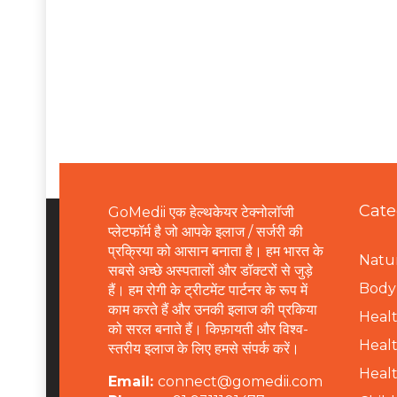
Cate
GoMedii एक हेल्थकेयर टेक्नोलॉजी
प्लेटफॉर्म है जो आपके इलाज / सर्जरी की
प्रक्रिया को आसान बनाता है। हम भारत के
Natur
सबसे अच्छे अस्पतालों और डॉक्टरों से जुड़े
B
ody 
हैं। हम रोगी के ट्रीटमेंट पार्टनर के रूप में
काम करते हैं और उनकी इलाज की प्रकिया
Healt
को सरल बनाते हैं। किफ़ायती और विश्व-
Healt
स्तरीय इलाज के लिए हमसे संपर्क करें।
Healt
Email:
connect@gomedii.com