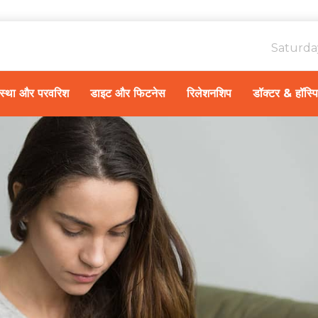
Saturda
ावस्था और परवरिश
डाइट और फिटनेस
रिलेशनशिप
डॉक्टर & हॉस्प