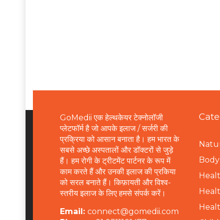
Cate
GoMedii एक हेल्थकेयर टेक्नोलॉजी
प्लेटफॉर्म है जो आपके इलाज / सर्जरी की
प्रक्रिया को आसान बनाता है। हम भारत के
Natur
सबसे अच्छे अस्पतालों और डॉक्टरों से जुड़े
B
ody 
हैं। हम रोगी के ट्रीटमेंट पार्टनर के रूप में
काम करते हैं और उनकी इलाज की प्रकिया
Healt
को सरल बनाते हैं। किफ़ायती और विश्व-
Healt
स्तरीय इलाज के लिए हमसे संपर्क करें।
Healt
Email:
connect@gomedii.com