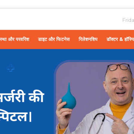
Frid
ावस्था और परवरिश
डाइट और फिटनेस
रिलेशनशिप
डॉक्टर & हॉस्प