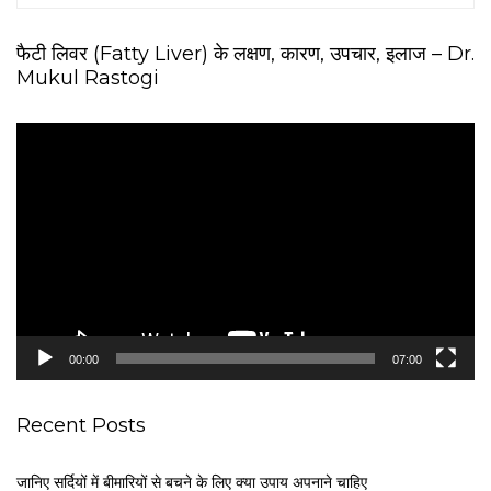
फैटी लिवर (Fatty Liver) के लक्षण, कारण, उपचार, इलाज – Dr.
Mukul Rastogi
V
i
d
e
o
P
l
a
y
e
00:00
07:00
r
Recent Posts
जानिए सर्दियों में बीमारियों से बचने के लिए क्या उपाय अपनाने चाहिए