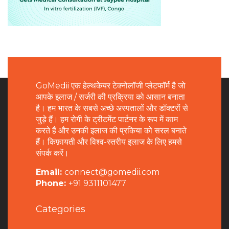
GoMedii एक हेल्थकेयर टेक्नोलॉजी प्लेटफॉर्म है जो
आपके इलाज / सर्जरी की प्रक्रिया को आसान बनाता
है। हम भारत के सबसे अच्छे अस्पतालों और डॉक्टरों से
जुड़े हैं। हम रोगी के ट्रीटमेंट पार्टनर के रूप में काम
करते हैं और उनकी इलाज की प्रकिया को सरल बनाते
हैं। किफ़ायती और विश्व-स्तरीय इलाज के लिए हमसे
संपर्क करें।
Email:
connect@gomedii.com
Phone:
+91 9311101477
Categories