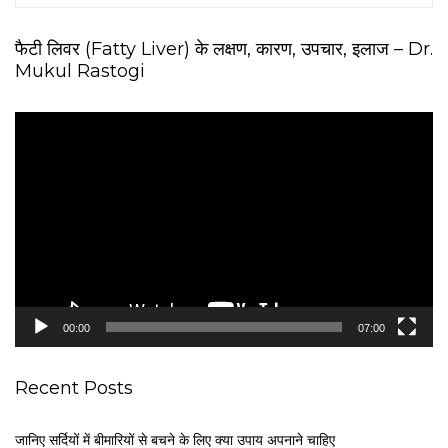
फैटी लिवर (Fatty Liver) के लक्षण, कारण, उपचार, इलाज – Dr.
Mukul Rastogi
V
i
d
e
o
P
l
a
y
e
00:00
07:00
r
Recent Posts
जानिए सर्दियों में बीमारियों से बचने के लिए क्या उपाय अपनाने चाहिए