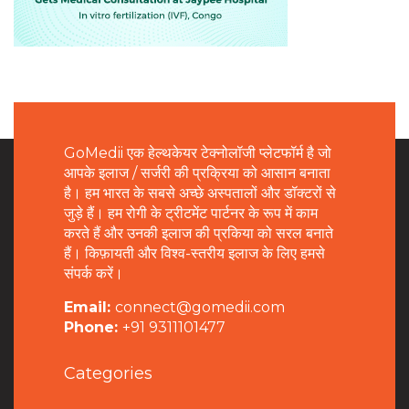
GoMedii एक हेल्थकेयर टेक्नोलॉजी प्लेटफॉर्म है जो
आपके इलाज / सर्जरी की प्रक्रिया को आसान बनाता
है। हम भारत के सबसे अच्छे अस्पतालों और डॉक्टरों से
जुड़े हैं। हम रोगी के ट्रीटमेंट पार्टनर के रूप में काम
करते हैं और उनकी इलाज की प्रकिया को सरल बनाते
हैं। किफ़ायती और विश्व-स्तरीय इलाज के लिए हमसे
संपर्क करें।
Email:
connect@gomedii.com
Phone:
+91 9311101477
Categories