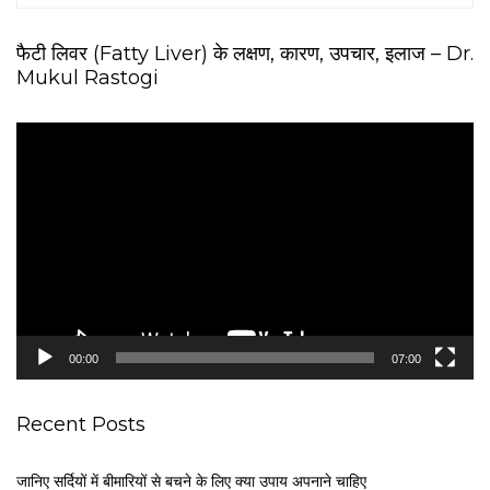
फैटी लिवर (Fatty Liver) के लक्षण, कारण, उपचार, इलाज – Dr.
Mukul Rastogi
V
i
d
e
o
P
l
a
y
e
00:00
07:00
r
Recent Posts
जानिए सर्दियों में बीमारियों से बचने के लिए क्या उपाय अपनाने चाहिए