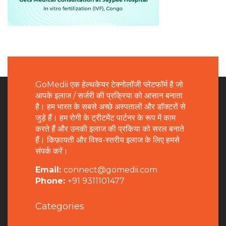
GoMedii एक हेल्थकेयर टेक्नोलॉजी प्लेटफॉर्म है जो
आपके इलाज / सर्जरी की प्रक्रिया को आसान बनाता
है। हम भारत के सबसे अच्छे अस्पतालों और डॉक्टरों से
जुड़े हैं। हम रोगी के ट्रीटमेंट पार्टनर के रूप में काम
करते हैं और उनकी इलाज की प्रकिया को सरल बनाते
हैं। किफ़ायती और विश्व-स्तरीय इलाज के लिए हमसे
संपर्क करें।
Email:
connect@gomedii.com
Phone:
+91 9311101477
Categories