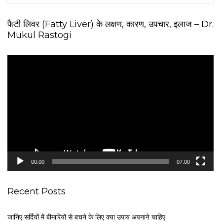
फैटी लिवर (Fatty Liver) के लक्षण, कारण, उपचार, इलाज – Dr.
Mukul Rastogi
V
i
d
e
o
P
l
a
y
e
00:00
07:00
r
Recent Posts
जानिए सर्दियों में बीमारियों से बचने के लिए क्या उपाय अपनाने चाहिए