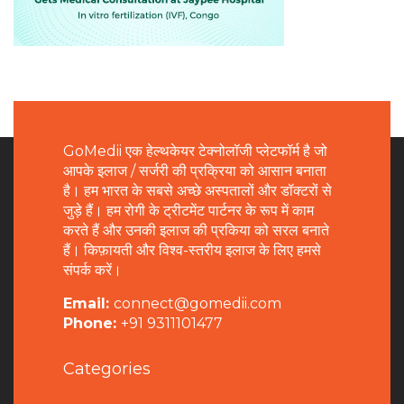
GoMedii एक हेल्थकेयर टेक्नोलॉजी प्लेटफॉर्म है जो
आपके इलाज / सर्जरी की प्रक्रिया को आसान बनाता
है। हम भारत के सबसे अच्छे अस्पतालों और डॉक्टरों से
जुड़े हैं। हम रोगी के ट्रीटमेंट पार्टनर के रूप में काम
करते हैं और उनकी इलाज की प्रकिया को सरल बनाते
हैं। किफ़ायती और विश्व-स्तरीय इलाज के लिए हमसे
संपर्क करें।
Email:
connect@gomedii.com
Phone:
+91 9311101477
Categories