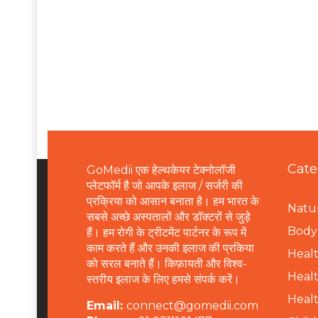
Cate
GoMedii एक हेल्थकेयर टेक्नोलॉजी
प्लेटफॉर्म है जो आपके इलाज / सर्जरी की
प्रक्रिया को आसान बनाता है। हम भारत के
Natur
सबसे अच्छे अस्पतालों और डॉक्टरों से जुड़े
B
ody 
हैं। हम रोगी के ट्रीटमेंट पार्टनर के रूप में
काम करते हैं और उनकी इलाज की प्रकिया
Healt
को सरल बनाते हैं। किफ़ायती और विश्व-
Healt
स्तरीय इलाज के लिए हमसे संपर्क करें।
Healt
Email:
connect@gomedii.com