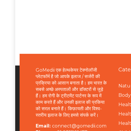
Cate
GoMedii एक हेल्थकेयर टेक्नोलॉजी
प्लेटफॉर्म है जो आपके इलाज / सर्जरी की
प्रक्रिया को आसान बनाता है। हम भारत के
Natur
सबसे अच्छे अस्पतालों और डॉक्टरों से जुड़े
B
ody 
हैं। हम रोगी के ट्रीटमेंट पार्टनर के रूप में
काम करते हैं और उनकी इलाज की प्रकिया
Healt
को सरल बनाते हैं। किफ़ायती और विश्व-
Healt
स्तरीय इलाज के लिए हमसे संपर्क करें।
Healt
Email:
connect@gomedii.com