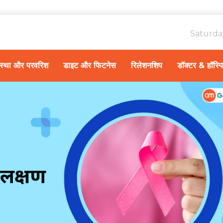
Saturda
ावस्था और परवरिश
डाइट और फिटनेस
रिलेशनशिप
डॉक्टर & हॉस्प