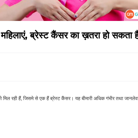
 महिलाएं, ब्रेस्ट कैंसर का ख़तरा हो सकता 
हेल्थकेयर कम्युनिटी को
ज्वाइन करें
निचे बॉक्स में अपना ईमेल एंटर करें
और पाए
स्वास्थ्य संबंधी जानकारी सबसे पहले
SUBSCRIBE NOW
 को मिल रही हैं, जिसमे से एक हैं ब्रेस्ट कैंसर। यह बीमारी अधिक गंभीर तथा जानलेव
No Thanks