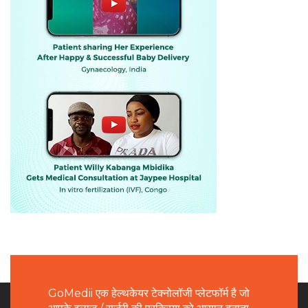
GoMedii एक हेल्थकेयर टेक्नोलॉजी प्लेटफॉर्म है जो