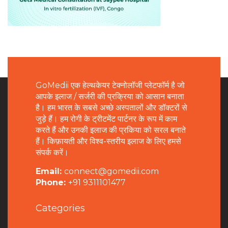
GoMedii एक हेल्थकेयर टेक्नोलॉजी प्लेटफॉर्म है जो
आपके इलाज / सर्जरी की प्रक्रिया को आसान बनाता
है। हम भारत के सबसे अच्छे अस्पतालों और डॉक्टरों से
जुड़े हैं। हम रोगी के ट्रीटमेंट पार्टनर के रूप में काम
करते हैं और उनकी इलाज की प्रकिया को सरल बनाते
हैं। किफ़ायती और विश्व-स्तरीय इलाज के लिए हमसे
संपर्क करें।
Email:
connect@gomedii.com
Phone:
+91 9311101477
Categories