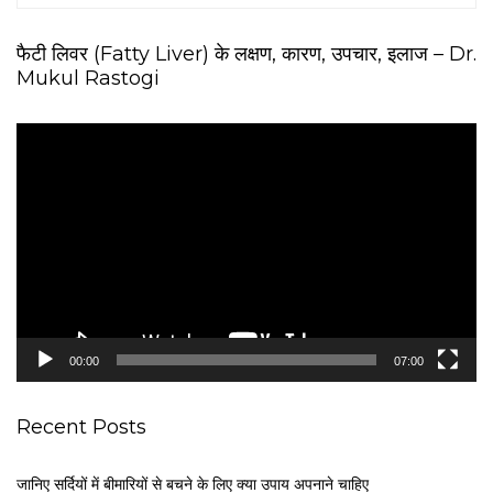
फैटी लिवर (Fatty Liver) के लक्षण, कारण, उपचार, इलाज – Dr.
Mukul Rastogi
V
i
d
e
o
P
l
a
y
e
00:00
07:00
r
Recent Posts
जानिए सर्दियों में बीमारियों से बचने के लिए क्या उपाय अपनाने चाहिए