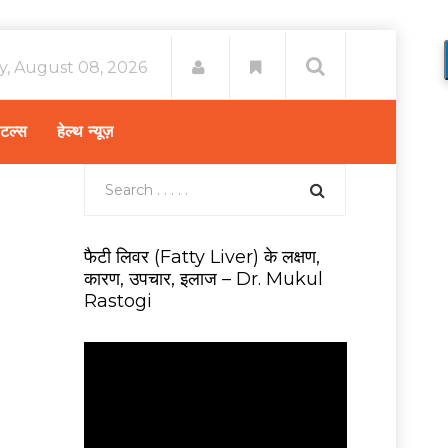
y, August 08, 2026
िटल्स
हेल्थ न्यूज़
फैटी लिवर (Fatty Liver) के लक्षण,
कारण, उपचार, इलाज – Dr. Mukul
Rastogi
V
i
d
e
o