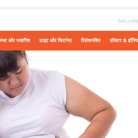
Saturda
ावस्था और परवरिश
डाइट और फिटनेस
रिलेशनशिप
डॉक्टर & हॉस्प