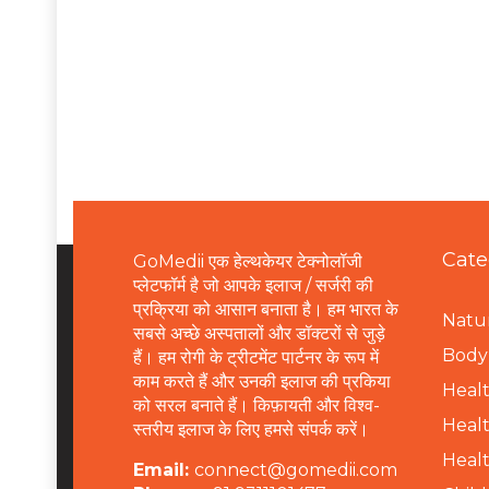
Cate
GoMedii एक हेल्थकेयर टेक्नोलॉजी
प्लेटफॉर्म है जो आपके इलाज / सर्जरी की
प्रक्रिया को आसान बनाता है। हम भारत के
Natur
सबसे अच्छे अस्पतालों और डॉक्टरों से जुड़े
B
ody 
हैं। हम रोगी के ट्रीटमेंट पार्टनर के रूप में
काम करते हैं और उनकी इलाज की प्रकिया
Healt
को सरल बनाते हैं। किफ़ायती और विश्व-
Healt
स्तरीय इलाज के लिए हमसे संपर्क करें।
Healt
Email:
connect@gomedii.com