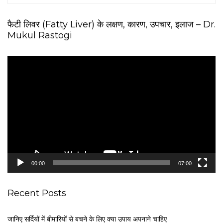
फैटी लिवर (Fatty Liver) के लक्षण, कारण, उपचार, इलाज – Dr.
Mukul Rastogi
V
i
d
e
o
P
l
a
y
e
00:00
07:00
r
Recent Posts
जानिए सर्दियों में बीमारियों से बचने के लिए क्या उपाय अपनाने चाहिए