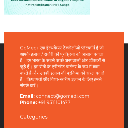
GoMedii एक हेल्थकेयर टेक्नोलॉजी प्लेटफॉर्म है जो
आपके इलाज / सर्जरी की प्रक्रिया को आसान बनाता
है। हम भारत के सबसे अच्छे अस्पतालों और डॉक्टरों से
जुड़े हैं। हम रोगी के ट्रीटमेंट पार्टनर के रूप में काम
करते हैं और उनकी इलाज की प्रकिया को सरल बनाते
हैं। किफ़ायती और विश्व-स्तरीय इलाज के लिए हमसे
संपर्क करें।
Email:
connect@gomedii.com
Phone:
+91 9311101477
Categories