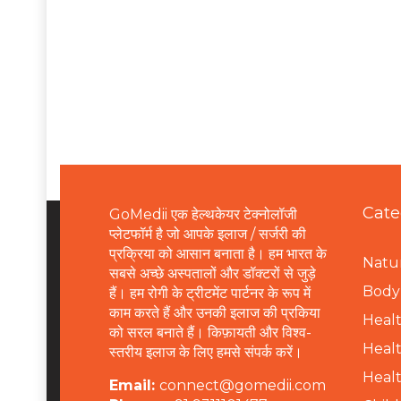
Cate
GoMedii एक हेल्थकेयर टेक्नोलॉजी
प्लेटफॉर्म है जो आपके इलाज / सर्जरी की
प्रक्रिया को आसान बनाता है। हम भारत के
Natur
सबसे अच्छे अस्पतालों और डॉक्टरों से जुड़े
B
ody 
हैं। हम रोगी के ट्रीटमेंट पार्टनर के रूप में
काम करते हैं और उनकी इलाज की प्रकिया
Healt
को सरल बनाते हैं। किफ़ायती और विश्व-
Healt
स्तरीय इलाज के लिए हमसे संपर्क करें।
Healt
Email:
connect@gomedii.com