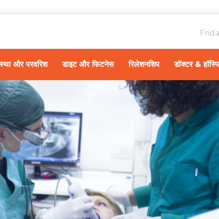
Frid
ावस्था और परवरिश
डाइट और फिटनेस
रिलेशनशिप
डॉक्टर & हॉस्प