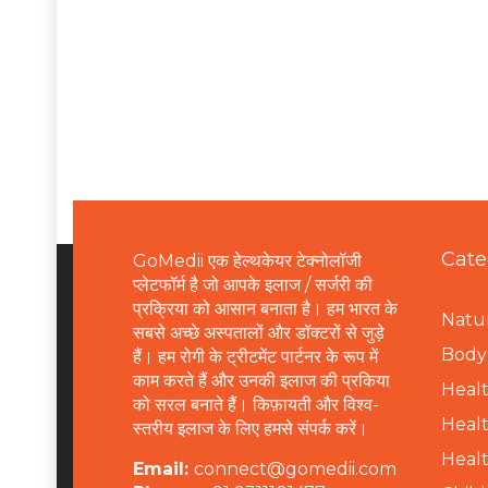
Cate
GoMedii एक हेल्थकेयर टेक्नोलॉजी
प्लेटफॉर्म है जो आपके इलाज / सर्जरी की
प्रक्रिया को आसान बनाता है। हम भारत के
Natur
सबसे अच्छे अस्पतालों और डॉक्टरों से जुड़े
B
ody 
हैं। हम रोगी के ट्रीटमेंट पार्टनर के रूप में
काम करते हैं और उनकी इलाज की प्रकिया
Healt
को सरल बनाते हैं। किफ़ायती और विश्व-
Healt
स्तरीय इलाज के लिए हमसे संपर्क करें।
Healt
Email:
connect@gomedii.com