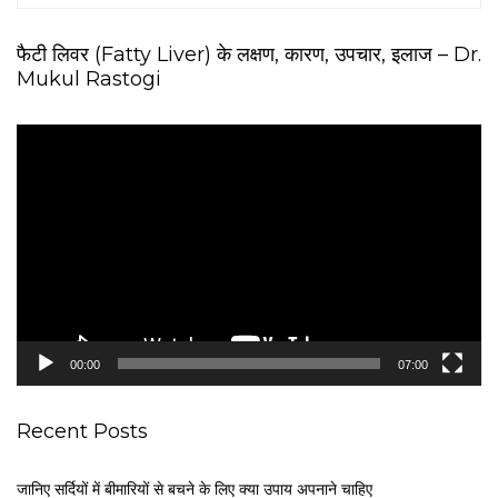
फैटी लिवर (Fatty Liver) के लक्षण, कारण, उपचार, इलाज – Dr.
Mukul Rastogi
V
i
d
e
o
P
l
a
y
e
00:00
07:00
r
Recent Posts
जानिए सर्दियों में बीमारियों से बचने के लिए क्या उपाय अपनाने चाहिए