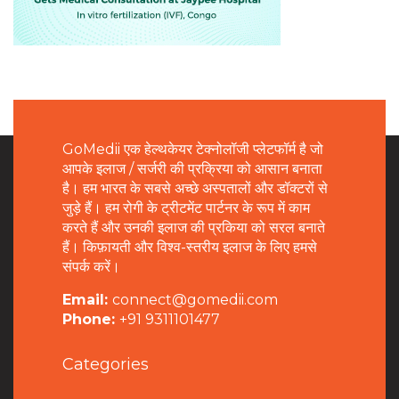
GoMedii एक हेल्थकेयर टेक्नोलॉजी प्लेटफॉर्म है जो
आपके इलाज / सर्जरी की प्रक्रिया को आसान बनाता
है। हम भारत के सबसे अच्छे अस्पतालों और डॉक्टरों से
जुड़े हैं। हम रोगी के ट्रीटमेंट पार्टनर के रूप में काम
करते हैं और उनकी इलाज की प्रकिया को सरल बनाते
हैं। किफ़ायती और विश्व-स्तरीय इलाज के लिए हमसे
संपर्क करें।
Email:
connect@gomedii.com
Phone:
+91 9311101477
Categories