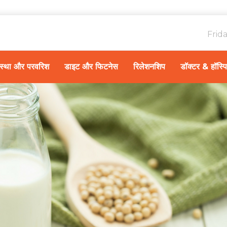
Frid
ावस्था और परवरिश
डाइट और फिटनेस
रिलेशनशिप
डॉक्टर & हॉस्प