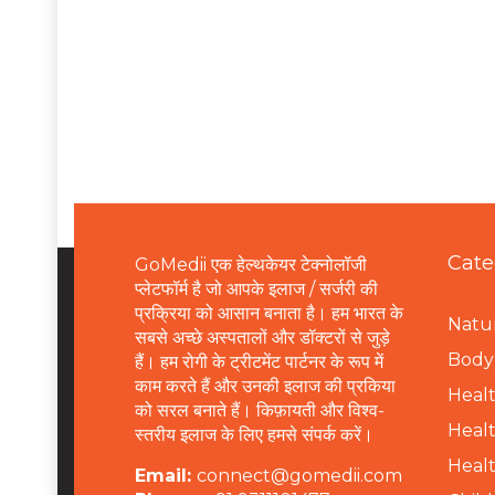
Cate
GoMedii एक हेल्थकेयर टेक्नोलॉजी
प्लेटफॉर्म है जो आपके इलाज / सर्जरी की
प्रक्रिया को आसान बनाता है। हम भारत के
Natur
सबसे अच्छे अस्पतालों और डॉक्टरों से जुड़े
B
ody 
हैं। हम रोगी के ट्रीटमेंट पार्टनर के रूप में
काम करते हैं और उनकी इलाज की प्रकिया
Healt
को सरल बनाते हैं। किफ़ायती और विश्व-
Healt
स्तरीय इलाज के लिए हमसे संपर्क करें।
Healt
Email:
connect@gomedii.com