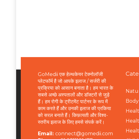
Cate
GoMedii एक हेल्थकेयर टेक्नोलॉजी
प्लेटफॉर्म है जो आपके इलाज / सर्जरी की
प्रक्रिया को आसान बनाता है। हम भारत के
Natur
सबसे अच्छे अस्पतालों और डॉक्टरों से जुड़े
B
ody 
हैं। हम रोगी के ट्रीटमेंट पार्टनर के रूप में
काम करते हैं और उनकी इलाज की प्रकिया
Healt
को सरल बनाते हैं। किफ़ायती और विश्व-
Healt
स्तरीय इलाज के लिए हमसे संपर्क करें।
Healt
Email:
connect@gomedii.com