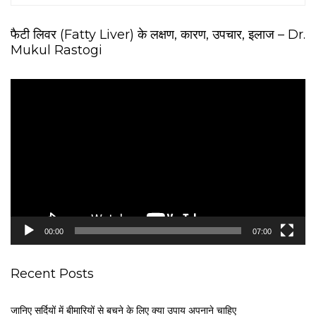
फैटी लिवर (Fatty Liver) के लक्षण, कारण, उपचार, इलाज – Dr.
Mukul Rastogi
V
i
d
e
o
P
l
a
y
e
00:00
07:00
r
Recent Posts
जानिए सर्दियों में बीमारियों से बचने के लिए क्या उपाय अपनाने चाहिए