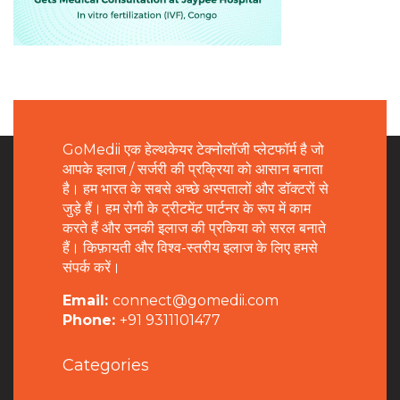
GoMedii एक हेल्थकेयर टेक्नोलॉजी प्लेटफॉर्म है जो
आपके इलाज / सर्जरी की प्रक्रिया को आसान बनाता
है। हम भारत के सबसे अच्छे अस्पतालों और डॉक्टरों से
जुड़े हैं। हम रोगी के ट्रीटमेंट पार्टनर के रूप में काम
करते हैं और उनकी इलाज की प्रकिया को सरल बनाते
हैं। किफ़ायती और विश्व-स्तरीय इलाज के लिए हमसे
संपर्क करें।
Email:
connect@gomedii.com
Phone:
+91 9311101477
Categories