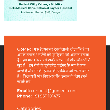
GoMedii एक हेल्थकेयर टेक्नोलॉजी प्लेटफॉर्म है जो
आपके इलाज / सर्जरी की प्रक्रिया को आसान बनाता
है। हम भारत के सबसे अच्छे अस्पतालों और डॉक्टरों से
जुड़े हैं। हम रोगी के ट्रीटमेंट पार्टनर के रूप में काम
करते हैं और उनकी इलाज की प्रकिया को सरल बनाते
हैं। किफ़ायती और विश्व-स्तरीय इलाज के लिए हमसे
संपर्क करें।
Email:
connect@gomedii.com
Phone:
+91 9311101477
Categories