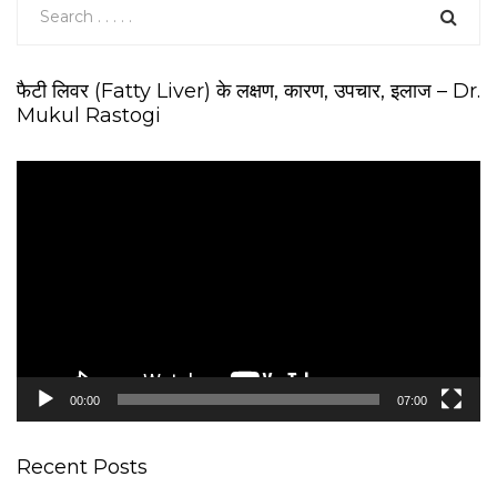
फैटी लिवर (Fatty Liver) के लक्षण, कारण, उपचार, इलाज – Dr.
Mukul Rastogi
V
i
d
e
o
P
l
a
y
e
00:00
07:00
r
Recent Posts