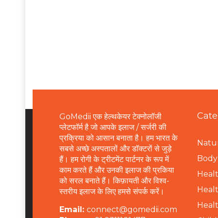
Cate
GoMedii एक हेल्थकेयर टेक्नोलॉजी
प्लेटफॉर्म है जो आपके इलाज / सर्जरी की
प्रक्रिया को आसान बनाता है। हम भारत के
Natur
सबसे अच्छे अस्पतालों और डॉक्टरों से जुड़े
B
ody 
हैं। हम रोगी के ट्रीटमेंट पार्टनर के रूप में
काम करते हैं और उनकी इलाज की प्रकिया
Healt
को सरल बनाते हैं। किफ़ायती और विश्व-
Healt
स्तरीय इलाज के लिए हमसे संपर्क करें।
Healt
Email:
connect@gomedii.com