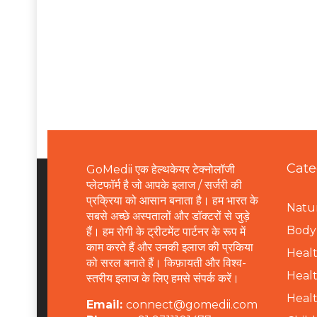
Cate
GoMedii एक हेल्थकेयर टेक्नोलॉजी
प्लेटफॉर्म है जो आपके इलाज / सर्जरी की
प्रक्रिया को आसान बनाता है। हम भारत के
Natur
सबसे अच्छे अस्पतालों और डॉक्टरों से जुड़े
B
ody 
हैं। हम रोगी के ट्रीटमेंट पार्टनर के रूप में
काम करते हैं और उनकी इलाज की प्रकिया
Healt
को सरल बनाते हैं। किफ़ायती और विश्व-
Healt
स्तरीय इलाज के लिए हमसे संपर्क करें।
Healt
Email:
connect@gomedii.com