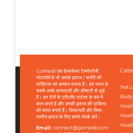
Cate
GoMedii एक हेल्थकेयर टेक्नोलॉजी
प्लेटफॉर्म है जो आपके इलाज / सर्जरी की
प्रक्रिया को आसान बनाता है। हम भारत के
Natur
सबसे अच्छे अस्पतालों और डॉक्टरों से जुड़े
B
ody 
हैं। हम रोगी के ट्रीटमेंट पार्टनर के रूप में
काम करते हैं और उनकी इलाज की प्रकिया
Healt
को सरल बनाते हैं। किफ़ायती और विश्व-
Healt
स्तरीय इलाज के लिए हमसे संपर्क करें।
Healt
Email:
connect@gomedii.com