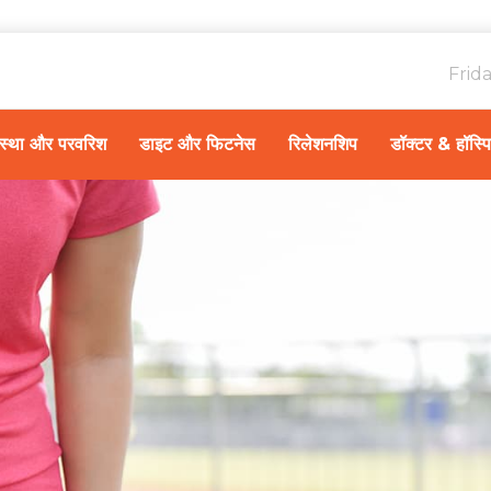
Frid
ावस्था और परवरिश
डाइट और फिटनेस
रिलेशनशिप
डॉक्टर & हॉस्प