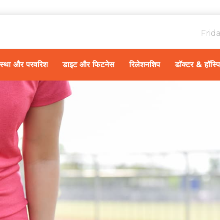
Frid
ावस्था और परवरिश
डाइट और फिटनेस
रिलेशनशिप
डॉक्टर & हॉस्प