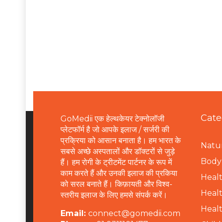
Cate
GoMedii एक हेल्थकेयर टेक्नोलॉजी
प्लेटफॉर्म है जो आपके इलाज / सर्जरी की
प्रक्रिया को आसान बनाता है। हम भारत के
Natur
सबसे अच्छे अस्पतालों और डॉक्टरों से जुड़े
B
ody 
हैं। हम रोगी के ट्रीटमेंट पार्टनर के रूप में
काम करते हैं और उनकी इलाज की प्रकिया
Healt
को सरल बनाते हैं। किफ़ायती और विश्व-
Healt
स्तरीय इलाज के लिए हमसे संपर्क करें।
Healt
Email:
connect@gomedii.com