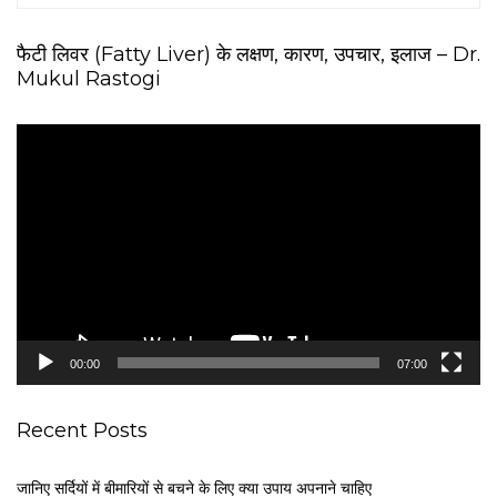
फैटी लिवर (Fatty Liver) के लक्षण, कारण, उपचार, इलाज – Dr.
Mukul Rastogi
V
i
d
e
o
P
l
a
y
e
00:00
07:00
r
Recent Posts
जानिए सर्दियों में बीमारियों से बचने के लिए क्या उपाय अपनाने चाहिए