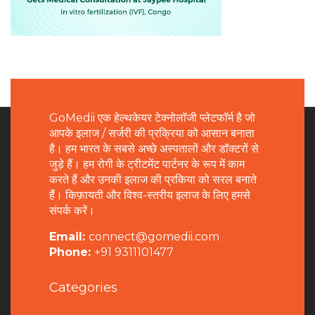
GoMedii एक हेल्थकेयर टेक्नोलॉजी प्लेटफॉर्म है जो
आपके इलाज / सर्जरी की प्रक्रिया को आसान बनाता
है। हम भारत के सबसे अच्छे अस्पतालों और डॉक्टरों से
जुड़े हैं। हम रोगी के ट्रीटमेंट पार्टनर के रूप में काम
करते हैं और उनकी इलाज की प्रकिया को सरल बनाते
हैं। किफ़ायती और विश्व-स्तरीय इलाज के लिए हमसे
संपर्क करें।
Email:
connect@gomedii.com
Phone:
+91 9311101477
Categories