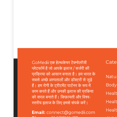
Cate
GoMedii एक हेल्थकेयर टेक्नोलॉजी
प्लेटफॉर्म है जो आपके इलाज / सर्जरी की
प्रक्रिया को आसान बनाता है। हम भारत के
Natur
सबसे अच्छे अस्पतालों और डॉक्टरों से जुड़े
B
ody 
हैं। हम रोगी के ट्रीटमेंट पार्टनर के रूप में
काम करते हैं और उनकी इलाज की प्रकिया
Healt
को सरल बनाते हैं। किफ़ायती और विश्व-
Healt
स्तरीय इलाज के लिए हमसे संपर्क करें।
Healt
Email:
connect@gomedii.com