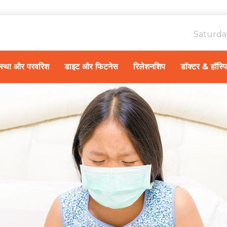
Saturda
ावस्था और परवरिश
डाइट और फिटनेस
रिलेशनशिप
डॉक्टर & हॉस्प