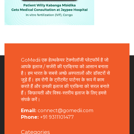
GoMedii एक हेल्थकेयर टेक्नोलॉजी प्लेटफॉर्म है जो
आपके इलाज / सर्जरी की प्रक्रिया को आसान बनाता
है। हम भारत के सबसे अच्छे अस्पतालों और डॉक्टरों से
जुड़े हैं। हम रोगी के ट्रीटमेंट पार्टनर के रूप में काम
करते हैं और उनकी इलाज की प्रकिया को सरल बनाते
हैं। किफ़ायती और विश्व-स्तरीय इलाज के लिए हमसे
संपर्क करें।
Email:
connect@gomedii.com
Phone:
+91 9311101477
Categories