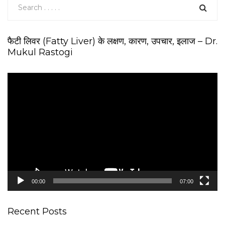
फैटी लिवर (Fatty Liver) के लक्षण, कारण, उपचार, इलाज – Dr.
Mukul Rastogi
V
i
d
e
o
P
l
a
y
e
00:00
07:00
r
Recent Posts