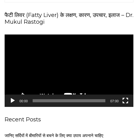
फैटी लिवर (Fatty Liver) के लक्षण, कारण, उपचार, इलाज – Dr.
Mukul Rastogi
V
i
d
e
o
P
l
a
y
e
00:00
07:00
r
Recent Posts
जानिए सर्दियों में बीमारियों से बचने के लिए क्या उपाय अपनाने चाहिए