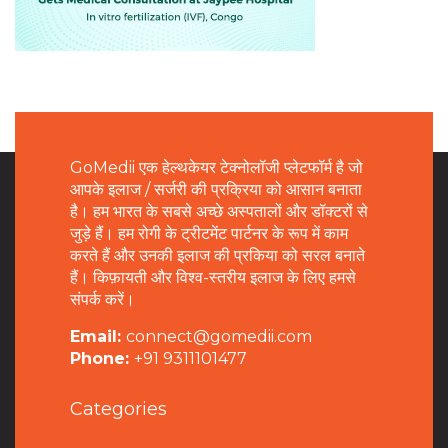
GoMedii एक हेल्थकेयर टेक्नोलॉजी प्लेटफॉर्म है जो
आपके इलाज / सर्जरी की प्रक्रिया को आसान बनाता
है। हम भारत के सबसे अच्छे अस्पतालों और डॉक्टरों से
जुड़े हैं। हम रोगी के ट्रीटमेंट पार्टनर के रूप में काम
करते हैं और उनकी इलाज की प्रकिया को सरल बनाते
हैं। किफ़ायती और विश्व-स्तरीय इलाज के लिए हमसे
संपर्क करें।
Email:
connect@gomedii.com
Phone:
+91 9311101477
Categories