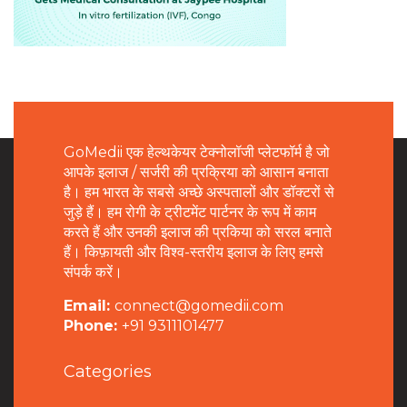
GoMedii एक हेल्थकेयर टेक्नोलॉजी प्लेटफॉर्म है जो
आपके इलाज / सर्जरी की प्रक्रिया को आसान बनाता
है। हम भारत के सबसे अच्छे अस्पतालों और डॉक्टरों से
जुड़े हैं। हम रोगी के ट्रीटमेंट पार्टनर के रूप में काम
करते हैं और उनकी इलाज की प्रकिया को सरल बनाते
हैं। किफ़ायती और विश्व-स्तरीय इलाज के लिए हमसे
संपर्क करें।
Email:
connect@gomedii.com
Phone:
+91 9311101477
Categories