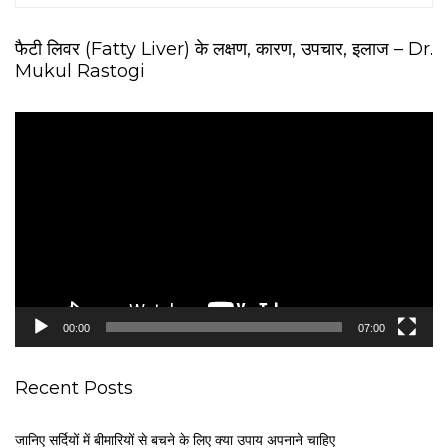
फैटी लिवर (Fatty Liver) के लक्षण, कारण, उपचार, इलाज – Dr.
Mukul Rastogi
V
i
d
e
o
P
l
a
y
e
00:00
07:00
r
Recent Posts
जानिए सर्दियों में बीमारियों से बचने के लिए क्या उपाय अपनाने चाहिए