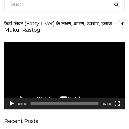
फैटी लिवर (Fatty Liver) के लक्षण, कारण, उपचार, इलाज – Dr.
Mukul Rastogi
V
i
d
e
o
P
l
a
y
e
00:00
07:00
r
Recent Posts