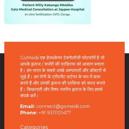
GoMedii एक हेल्थकेयर टेक्नोलॉजी प्लेटफॉर्म है जो
आपके इलाज / सर्जरी की प्रक्रिया को आसान बनाता
है। हम भारत के सबसे अच्छे अस्पतालों और डॉक्टरों से
जुड़े हैं। हम रोगी के ट्रीटमेंट पार्टनर के रूप में काम
करते हैं और उनकी इलाज की प्रकिया को सरल बनाते
हैं। किफ़ायती और विश्व-स्तरीय इलाज के लिए हमसे
संपर्क करें।
Email:
connect@gomedii.com
Phone:
+91 9311101477
Categories