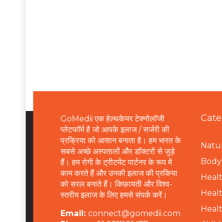
Cate
GoMedii एक हेल्थकेयर टेक्नोलॉजी
प्लेटफॉर्म है जो आपके इलाज / सर्जरी की
प्रक्रिया को आसान बनाता है। हम भारत के
Natur
सबसे अच्छे अस्पतालों और डॉक्टरों से जुड़े
B
ody 
हैं। हम रोगी के ट्रीटमेंट पार्टनर के रूप में
काम करते हैं और उनकी इलाज की प्रकिया
Healt
को सरल बनाते हैं। किफ़ायती और विश्व-
Healt
स्तरीय इलाज के लिए हमसे संपर्क करें।
Healt
Email:
connect@gomedii.com