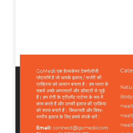
Cate
GoMedii एक हेल्थकेयर टेक्नोलॉजी
प्लेटफॉर्म है जो आपके इलाज / सर्जरी की
प्रक्रिया को आसान बनाता है। हम भारत के
Natur
सबसे अच्छे अस्पतालों और डॉक्टरों से जुड़े
B
ody 
हैं। हम रोगी के ट्रीटमेंट पार्टनर के रूप में
काम करते हैं और उनकी इलाज की प्रकिया
Healt
को सरल बनाते हैं। किफ़ायती और विश्व-
Healt
स्तरीय इलाज के लिए हमसे संपर्क करें।
Healt
Email:
connect@gomedii.com